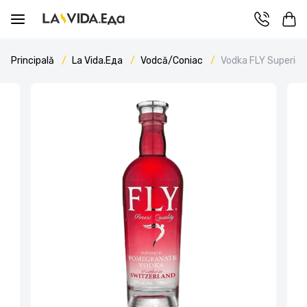
Principală
La Vida.Еда
Vodcă/Coniac
Vodka FLY Superio