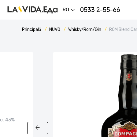
0533 2-55-66
RO
Principală
NUVO
Whisky/Rom/Gin
ROM Blend Car
lc. 43%