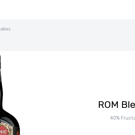
aibes
ROM Ble
40% Fructat