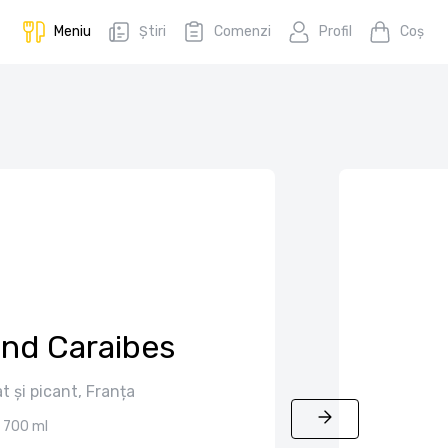
Meniu
Știri
Comenzi
Profil
Coş
nd Caraibes
 și picant, Franța
700 ml