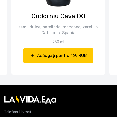
Codorniu Cava DO
semi-dulce, parellada, macabeo, xarel-lo,
Catalonia, Spania
750 ml
Adăugați pentru 169 RUB
Telefonul livrarii