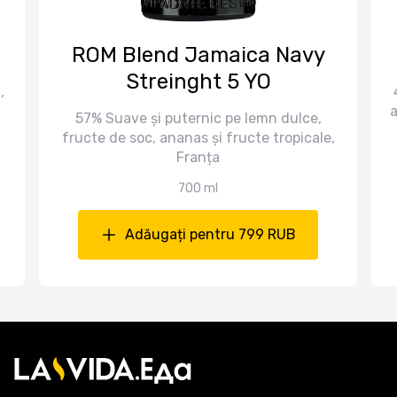
ROM Blend Jamaica Navy
Streinght 5 YO
,
a
57% Suave și puternic pe lemn dulce,
fructe de soc, ananas și fructe tropicale,
Franța
700 ml
Adăugați pentru 799 RUB