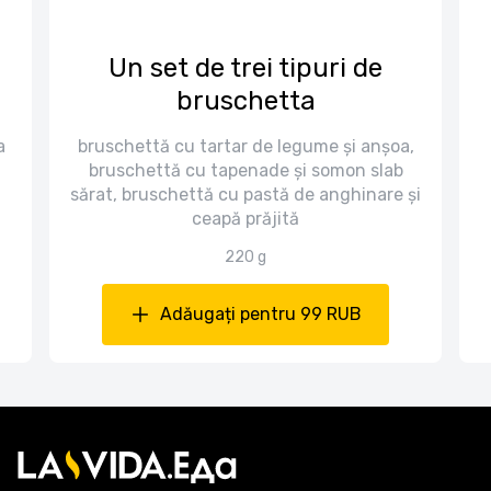
Un set de trei tipuri de
bruschetta
a
bruschettă cu tartar de legume și anșoa,
bruschettă cu tapenade și somon slab
sărat, bruschettă cu pastă de anghinare și
ceapă prăjită
220 g
Adăugați pentru 99 RUB