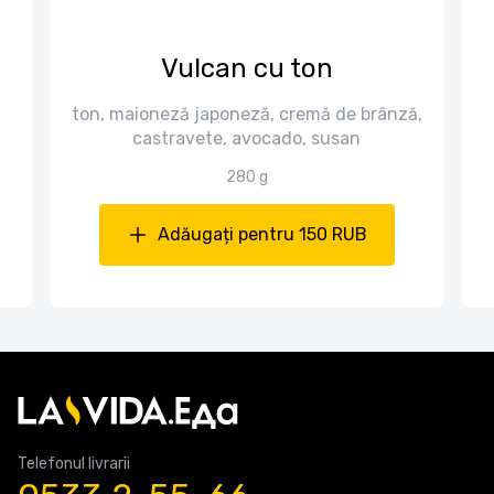
Vulcan cu ton
ton, maioneză japoneză, cremă de brânză,
castravete, avocado, susan
280 g
Adăugați pentru 150 RUB
Telefonul livrarii