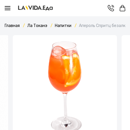
Главная
Ла Токанэ
Напитки
Апероль Спритц безалко