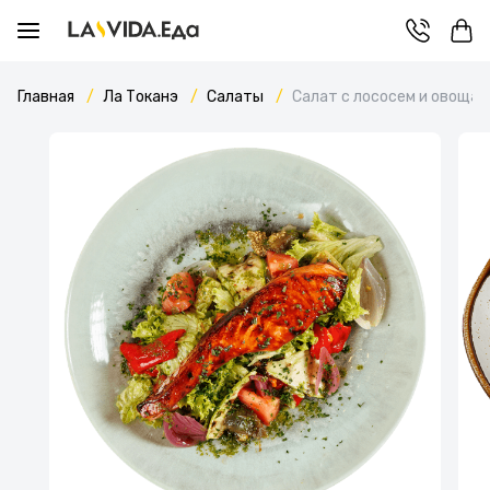
Главная
Ла Токанэ
Салаты
Cалат с лососем и овощам