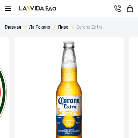
Главная
Ла Токанэ
Пиво
Corona Extra