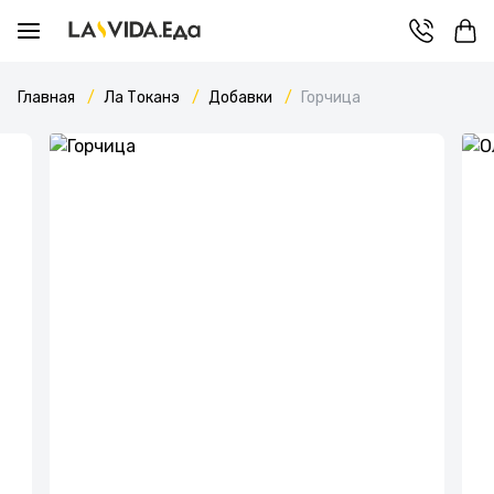
Главная
Ла Токанэ
Добавки
Горчица