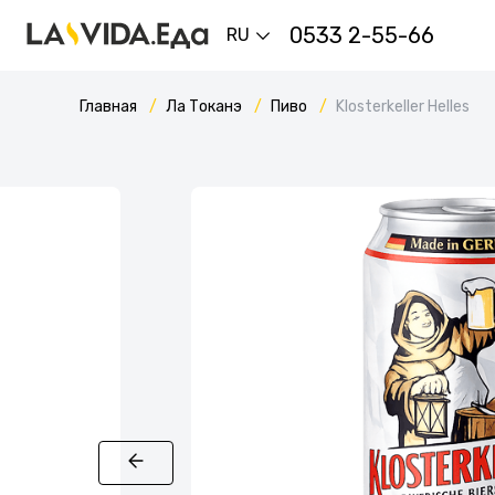
0533 2-55-66
RU
Главная
Ла Токанэ
Пиво
Klosterkeller Неlles