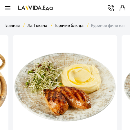
Главная
Ла Токанэ
Горячие блюда
Куриное филе на гр