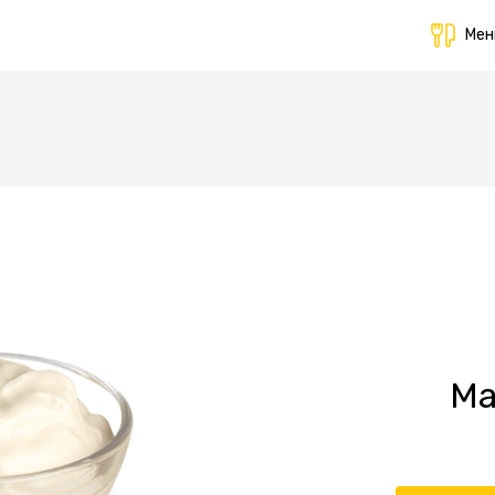
Ме
Ма