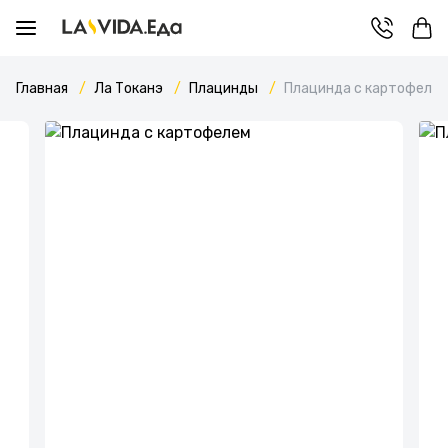
Главная
Ла Токанэ
Плацинды
Плацинда с картофеле