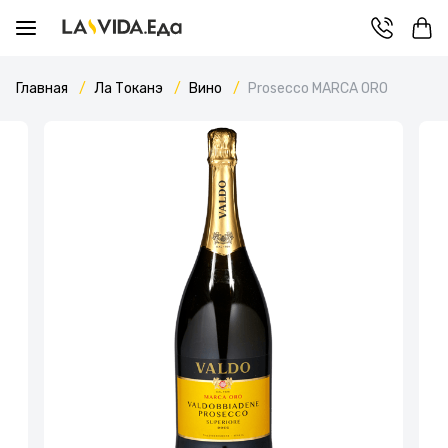
Главная
Ла Токанэ
Вино
Prosecco MARCA ORO