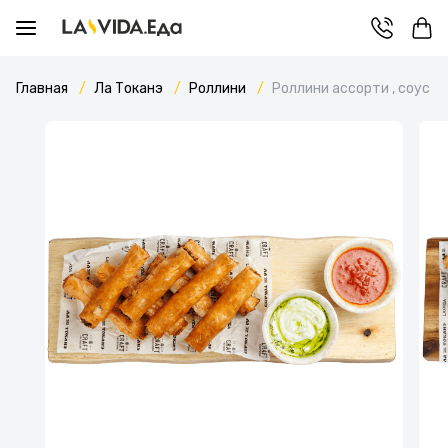
Главная
Ла Токанэ
Роллини
Роллини ассорти , соус с