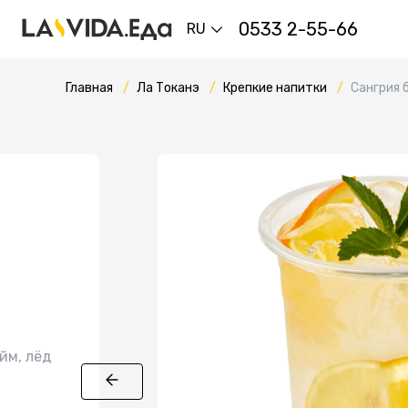
0533 2-55-66
RU
Главная
Ла Токанэ
Крепкие напитки
Сангрия 
йм, лёд