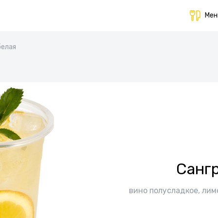
Ме
белая
Сангр
вино полусладкое, лимо