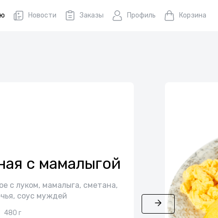
ню
Новости
Заказы
Профиль
Корзина
ная с мамалыгой
е с луком, мамалыга, сметана,
чья, соус муждей
480 г