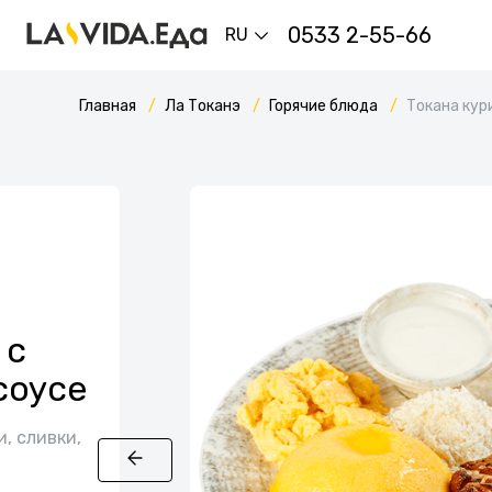
0533 2-55-66
RU
Главная
Ла Токанэ
Горячие блюда
Токана кур
 с
соусе
и, сливки,