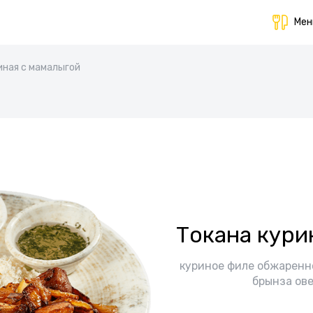
Ме
иная с мамалыгой
Токана кури
куриное филе обжаренно
брынза ове