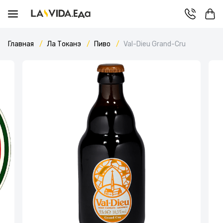
Главная
Ла Токанэ
Пиво
Val-Dieu Grand-Cru