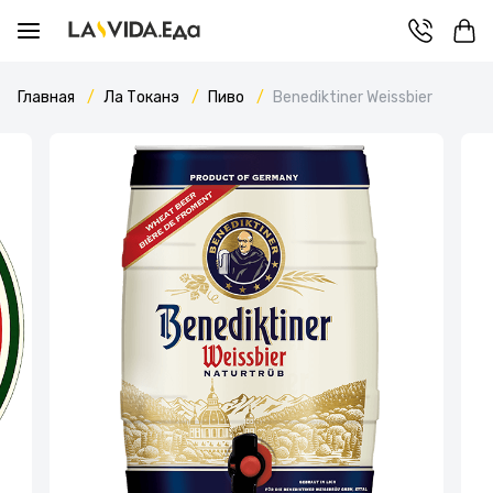
Главная
Ла Токанэ
Пиво
Вenediktiner Weissbier