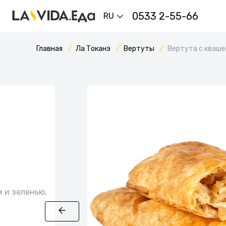
0533 2-55-66
RU
Главная
Ла Токанэ
Вертуты
Вертута с кваше
м и зеленью,