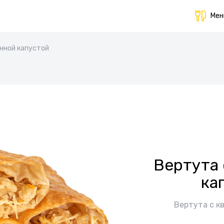
Ме
нной капустой
Вертута 
ка
Вертута с к