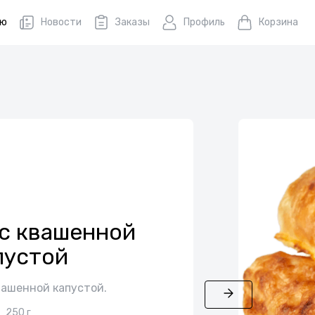
ню
Новости
Заказы
Профиль
Корзина
с квашенной
пустой
вашенной капустой.
250 г