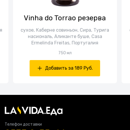
Vinha do Torrao резерва
я
сухое, Каберне совиньон, Сира, Турига
насиональ, Аликанте буше, Casa
Ermelinda Freitas, Португалия
750 мл
Добавить за 189 Руб.
Телефон доставки