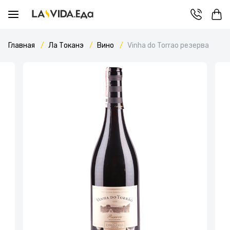
Главная
Ла Токанэ
Вино
Vinha do Torrao резерва