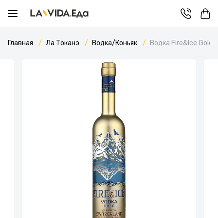
Главная
Ла Токанэ
Водка/Коньяк
Водка Fire&Ice Gold