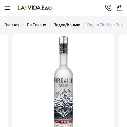
Главная
Ла Токанэ
Водка/Коньяк
Водка Fire&Ice Origin