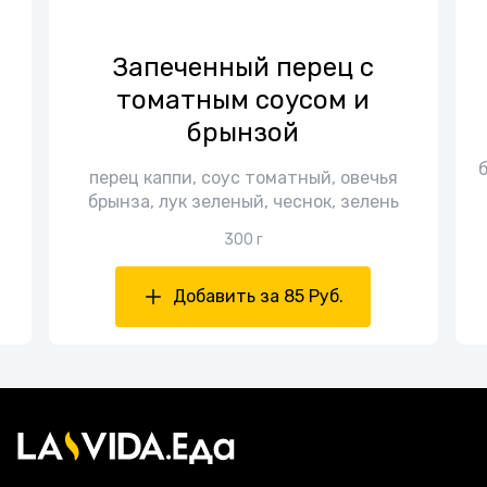
Запеченный перец с
томатным соусом и
брынзой
перец каппи, соус томатный, овечья
брынза, лук зеленый, чеснок, зелень
300 г
Добавить за 85 Руб.