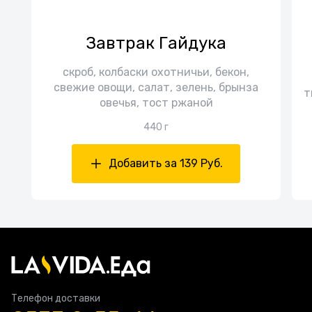
Завтрак Гайдука
скроб, колбаски охотничьи, бекон,
свежие овощи, салат, зелень, брынза
т
овечья, тост ржаной
440 г
Добавить за 139 Руб.
Телефон доставки