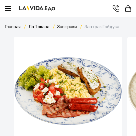
Главная
Ла Токанэ
Завтраки
Завтрак Гайдука