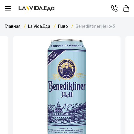
Главная
La Vida.Еда
Пиво
BenediКtiner Hell жб