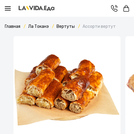
Главная
Ла Токанэ
Вертуты
Ассорти вертут