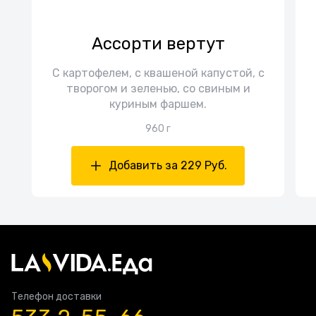
Ассорти вертут
С картофелем, с квашеной капустой, с
творогом и зеленью, со свиным и
куриным фаршем.
960 г
Добавить за 229 Руб.
Телефон доставки