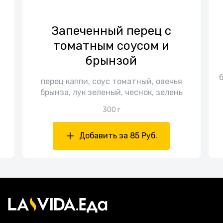
Запеченный перец с
томатным соусом и
брынзой
перец каппи, соус томатный, овечья
брынза, лук зеленый, чеснок, зелень
300 г
Добавить за 85 Руб.