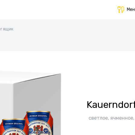
Ме
er ящик
Kauerndor
светлое, ячменное,