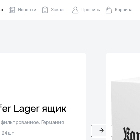
ню
Новости
Заказы
Профиль
Корзина
fer Lager ящик
 фильтрованное, Германия
24 шт