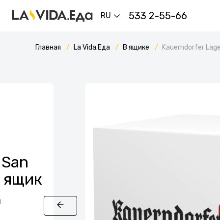
533 2-55-66
RU
Главная
La Vida.Еда
В ящике
Kauerndorfer Lag
 San
G ящик
я