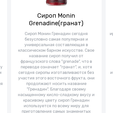
Сироп Monin
Grenadine(гранат)
Сироп Монин Гренадин сегодня
и
безусловно самая популярная и
й
универсальная составляющая в
классическом барном искусстве. Свое
название сироп получил от
французского слова "grenade", что в
ry
переводе означает "гранат", и, хотя
м
сегодня сиропы изготавливаются без
и
участия этого восточного фрукта, они
ля
продолжают носить название
"Гренадин". Благодаря своему
насыщенному кисло-сладкому вкусу и
красивому цвету сироп Гренадин
используется по всему миру для
приготовления самых знаменитых