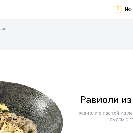
Ме
бов
Равиоли из
равиоли с пастой из л
сыром с г