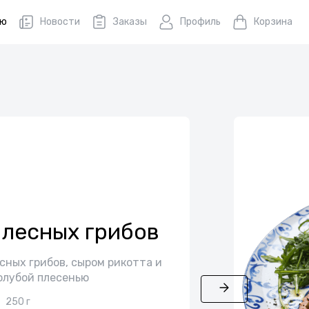
ню
Новости
Заказы
Профиль
Корзина
 лесных грибов
есных грибов, сыром рикотта и
олубой плесенью
250 г