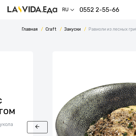
0552 2-55-66
RU
Главная
Craft
Закуски
Равиоли из лесных гри
с
том
рукола