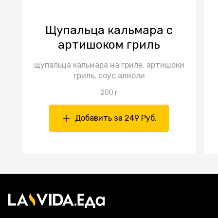
Щупальца кальмара с
артишоком гриль
щупальца кальмара на гриле, артишоки
гриль, соус алиоли
200 г
Добавить за 249 Руб.