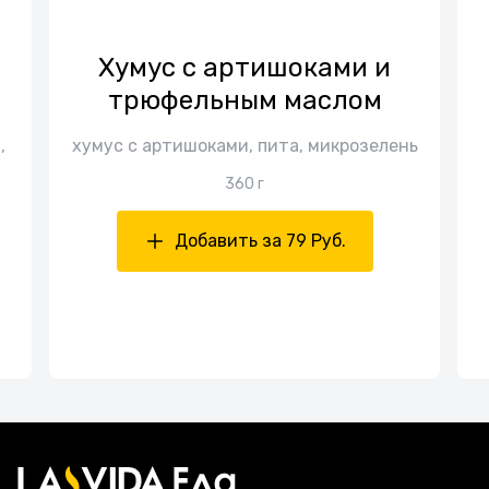
Хумус с артишоками и
трюфельным маслом
,
хумус с артишоками, пита, микрозелень
360 г
Добавить за 79 Руб.