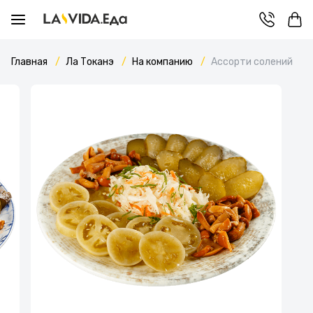
Главная
Ла Токанэ
На компанию
Ассорти солений