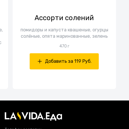
Ассорти солений
е,
помидоры и капуста квашеные, огурцы
солёные, опята маринованные, зелень
с
470 г
Добавить за 119 Руб.