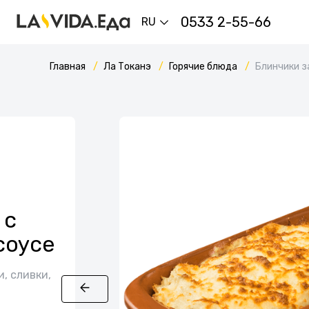
0533 2-55-66
RU
Главная
Ла Токанэ
Горячие блюда
Блинчики з
 с
соусе
и, сливки,