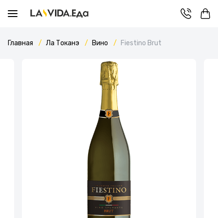
Главная
Ла Токанэ
Вино
Fiestino Brut