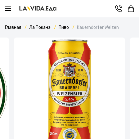
Главная
Ла Токанэ
Пиво
Kauerndorfer Weizen