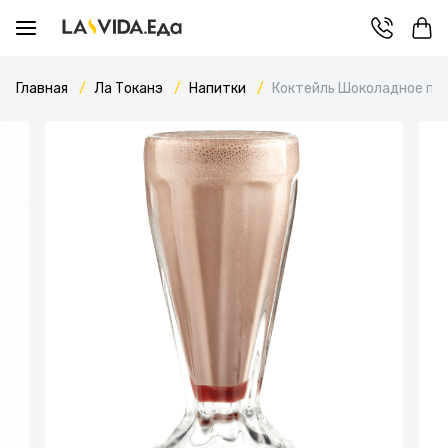
Главная
Ла Токанэ
Напитки
Коктейль Шоколадное пе