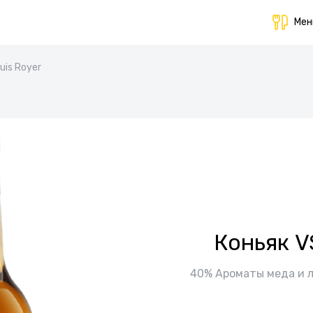
Ме
uis Royer
Коньяк V
40% Ароматы меда и л