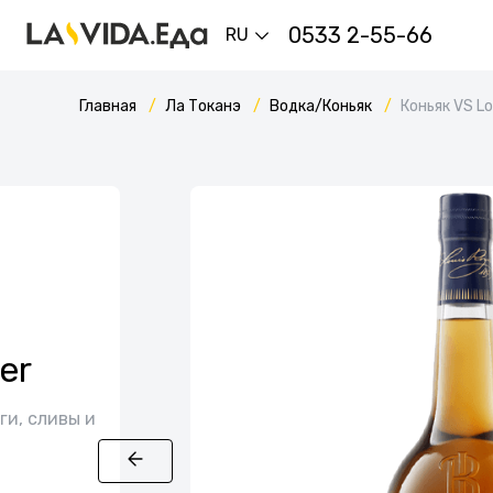
0533 2-55-66
RU
Главная
Ла Токанэ
Водка/Коньяк
Коньяк VS Lo
er
ги, сливы и