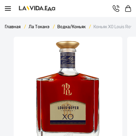
Главная
Ла Токанэ
Водка/Коньяк
Коньяк XO Louis Roye