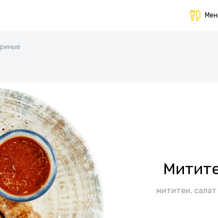
Ме
уриные
Митите
мититеи, салат