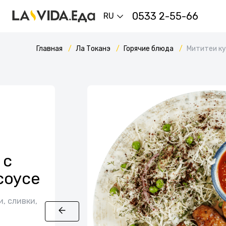
0533 2-55-66
RU
Главная
Ла Токанэ
Горячие блюда
Мититеи к
 с
соусе
и, сливки,