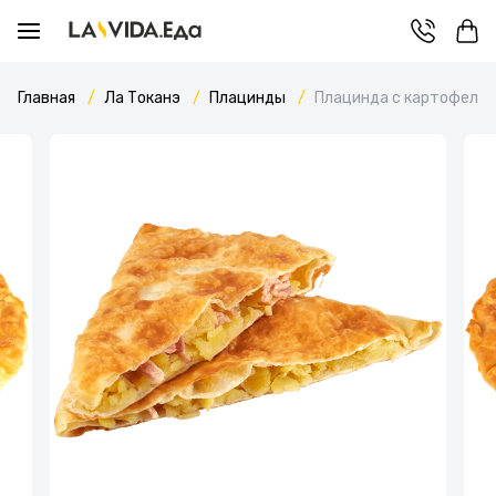
Главная
Ла Токанэ
Плацинды
Плацинда с картофелем