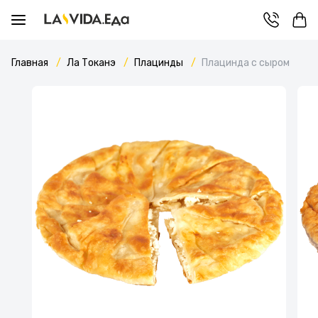
Главная
Ла Токанэ
Плацинды
Плацинда с сыром