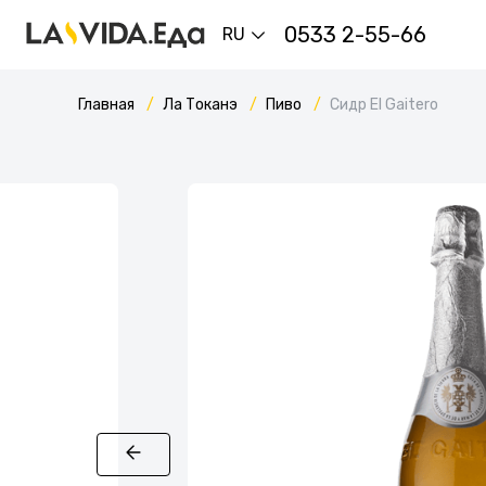
0533 2-55-66
RU
Главная
Ла Токанэ
Пиво
Сидр El Gaitero