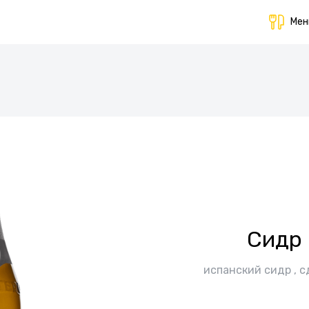
Ме
Сидр 
испанский сидр , с