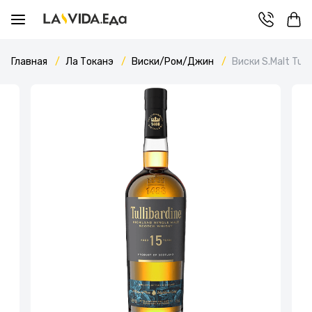
Главная
Ла Токанэ
Виски/Ром/Джин
Виски S.Malt Tull