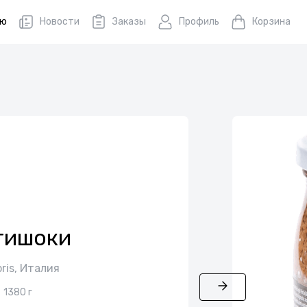
ню
Новости
Заказы
Профиль
Корзина
тишоки
oris, Италия
1380 г