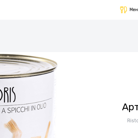
Ме
Ар
Rist