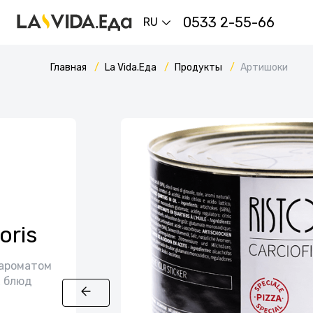
0533 2-55-66
RU
Главная
La Vida.Еда
Продукты
Артишоки
oris
 ароматом
х блюд