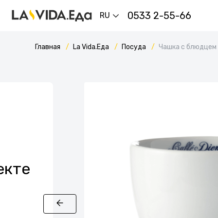
0533 2-55-66
RU
Главная
La Vida.Еда
Посуда
Чашка с блюдцем
екте