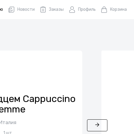
ню
Новости
Заказы
Профиль
Корзина
дцем Cappuccino
iemme
Италия
1 шт