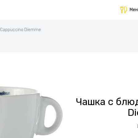
Ме
 Cappuccino Diemme
Чашка с блю
D