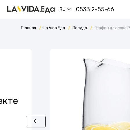
0533 2-55-66
RU
Главная
La Vida.Еда
Посуда
Графин для сока 
екте