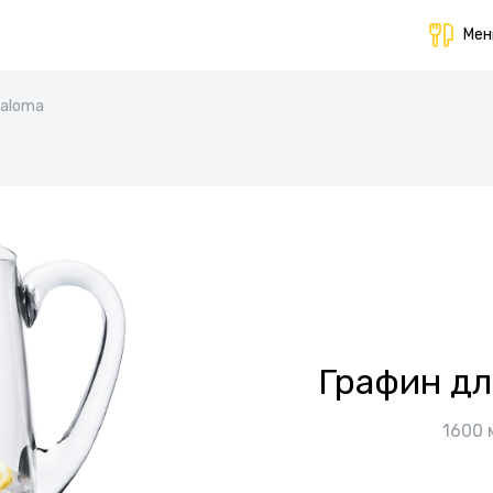
Ме
Paloma
Графин дл
1600 