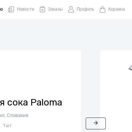
ню
Новости
Заказы
Профиль
Корзина
я сока Paloma
мл, Словакия
1 шт