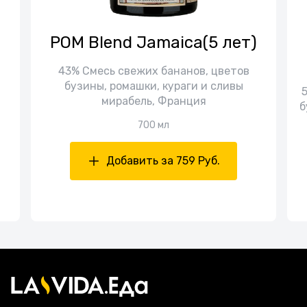
POM Blend Jamaica(5 лет)
43% Смесь свежих бананов, цветов
бузины, ромашки, кураги и сливы
мирабель, Франция
б
700 мл
Добавить за 759 Руб.